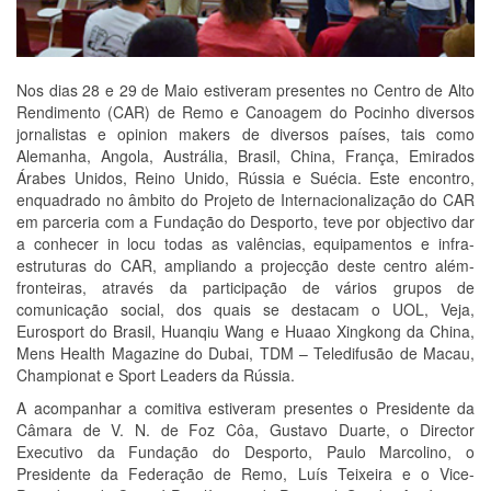
Nos dias 28 e 29 de Maio estiveram presentes no Centro de Alto
Rendimento (CAR) de Remo e Canoagem do Pocinho diversos
jornalistas e opinion makers de diversos países, tais como
Alemanha, Angola, Austrália, Brasil, China, França, Emirados
Árabes Unidos, Reino Unido, Rússia e Suécia. Este encontro,
enquadrado no âmbito do Projeto de Internacionalização do CAR
em parceria com a Fundação do Desporto, teve por objectivo dar
a conhecer in locu todas as valências, equipamentos e infra-
estruturas do CAR, ampliando a projecção deste centro além-
fronteiras, através da participação de vários grupos de
comunicação social, dos quais se destacam o UOL, Veja,
Eurosport do Brasil, Huanqiu Wang e Huaao Xingkong da China,
Mens Health Magazine do Dubai, TDM – Teledifusão de Macau,
Championat e Sport Leaders da Rússia.
A acompanhar a comitiva estiveram presentes o Presidente da
Câmara de V. N. de Foz Côa, Gustavo Duarte, o Director
Executivo da Fundação do Desporto, Paulo Marcolino, o
Presidente da Federação de Remo, Luís Teixeira e o Vice-